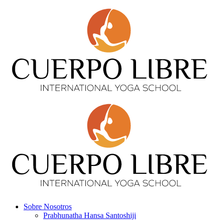
Sobre Nosotros
Prabhunatha Hansa Santoshiji