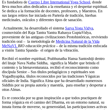
Es fundadora de
Cuerpo Libre International Yoga School
, donde
lleva muchos años dedicados a la enseñanza y el despertar espiritual.
Se dedica a la formación de docentes, profesores, y Maestros. En
sus largos retiros fue iniciada en Partería de tradición, hierbas
medicinales, oráculos y diferentes tipos de sanación.
Actualmente, ha desarrollado el sistema
Sarva Yoga Vidya
,
cosmovisión del Raja Tantra Yantra Rahasya GuptaVidya,
proveniente de las antiguas civilizaciones Protohistóricas, reviviendo
tradición oral – la metodología de
Medicina Natural de la Vida
MeNaVI.
BIO educación práctica
– de la misma tradición enfocada
a visión Tantra Spanda- el origen de la vibración.
Recibió el nombre espiritual, Prabhunatha Hansa Santoshiji dentro
del linaje Nava Natha Siddha, significa la Madre que brinda el
contento y la bienaventuranza. recibió el reconocimiento como
discípula Senior – Sus títulos pedagógicos y espirituales son
Yogadhyapika, títulos reconocidos por las tradiciones Yóguicas
oficiales de India. Significa Alma que ha desarrollado numerosos
Siddhis por su propia autoría y maestría, para enseñar y despertar a
otras Almas.
Es re conocida por su gran inspiración a que todos practiquen de
forma yóguica en el camino del Dharma, en un entorno natural, su
innata forma de moverse, su generosidad, las participaciones activas