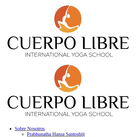
Sobre Nosotros
Prabhunatha Hansa Santoshiji